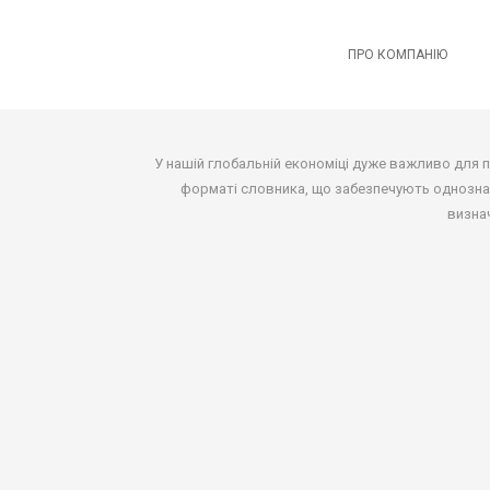
ПРО КОМПАНІЮ
У нашій глобальній економіці дуже важливо для 
форматі словника, що забезпечують однознач
визна