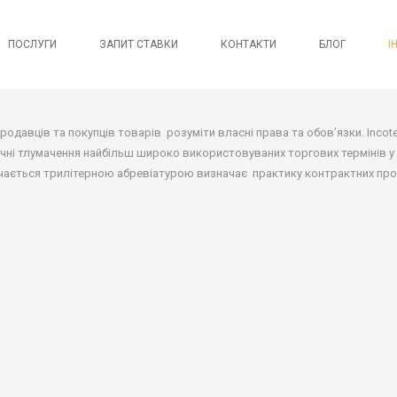
ПОСЛУГИ
ЗАПИТ СТАВКИ
КОНТАКТИ
БЛОГ
І
УМОВИ ДОСТАВКИ
продавців та покупців товарів розуміти власні права та обов’язки. Inc
ні тлумачення найбільш широко використовуваних торгових термінів у сф
чається трилітерною абревіатурою визначає практику контрактних про