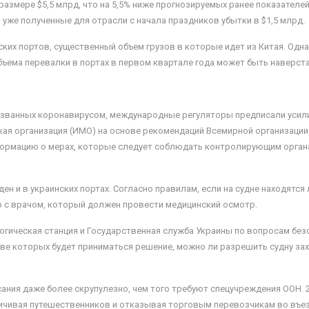
в размере $5,5 млрд, что на 5,5% ниже прогнозируемых ранее показател
ло уже полученные для отрасли с начала праздников убытки в $1,5 млрд.
ских портов, существенный объем грузов в которые идет из Китая. Одн
бъема перевалки в портах в первом квартале года может быть наверст
ызванных коронавирусом, международные регуляторы предписали усил
ая организация (ИМО) на основе рекомендаций Всемирной организации
ормацию о мерах, которые следует соблюдать контролирующим орган
 и в украинских портах. Согласно правилам, если на судне находятся
тер с врачом, который должен провести медицинский осмотр.
огическая станция и Государственная служба Украины по вопросам бе
ве которых будет приниматься решение, можно ли разрешить судну зах
ания даже более скрупулезно, чем того требуют спецучреждения ООН. 
ничивая путешественников и отказывая торговым перевозчикам во въе