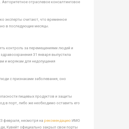
ей. Авторитетное отраслевое консалтинговое
ако эксперты считают, что временное
ано в последующие месяцы.
ить контроль за перемещениями людей и
 здравоохранения 31 января выпустила
ам и морякам для недопущения
 люди с признаками заболевания, оно
зопасности пищевых продуктов и защиты
од в порт, либо же необходимо оставить его
23 февраля, несмотря на
рекомендацию
ИМО
зде, Кувейт официально закрыл свои порты