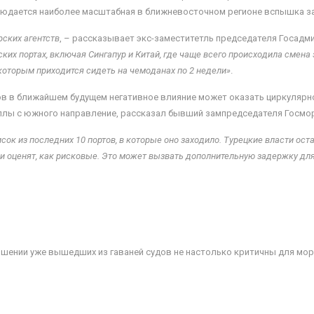
аблюдается наиболее масштабная в ближневосточном регионе вспышка з
рских агентств
, – рассказывает экс-заместитетль председателя Госадм
ских портах, включая Сингапур и Китай, где чаще всего происходила смена
которым приходится сидеть на чемоданах по 2 недели»
.
ов в ближайшем будущем негативное влияние может оказать циркулярн
ллы с южного направление, рассказал бывший зампредседателя Госмо
ок из последних 10 портов, в которые оно заходило. Турецкие власти ос
ни оценят, как рисковые. Это может вызвать дополнительную задержку для
шении уже вышедших из гаваней судов не настолько критичны для морс