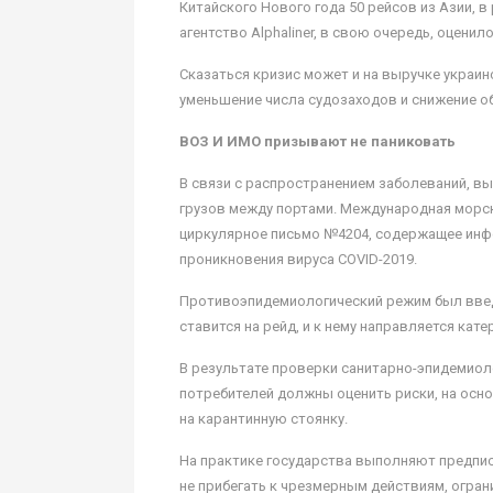
Китайского Нового года 50 рейсов из Азии, 
агентство Alphaliner, в свою очередь, оцени
Сказаться кризис может и на выручке украин
уменьшение числа судозаходов и снижение о
ВОЗ И ИМО призывают не паниковать
В связи с распространением заболеваний, в
грузов между портами. Международная морск
циркулярное письмо №4204, содержащее инф
проникновения вируса COVID-2019.
Противоэпидемиологический режим был введен
ставится на рейд, и к нему направляется ка
В результате проверки санитарно-эпидемиол
потребителей должны оценить риски, на осно
на карантинную стоянку.
На практике государства выполняют предпис
не прибегать к чрезмерным действиям, огра