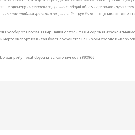
 – к примеру, в прошлом году в июне общий объем перевалки грузов состави
т, никаких проблем для этого нет, лишь бы груз был»
, – оценивает возмо
товарооборота после завершения острой фазы коронавирусной пневмон
 марте экспорт из Китая будет сохранятся на низком уровне и «возмож
bolezn-porty-nesut-ubytki-iz-za-koronavirusa-3890866