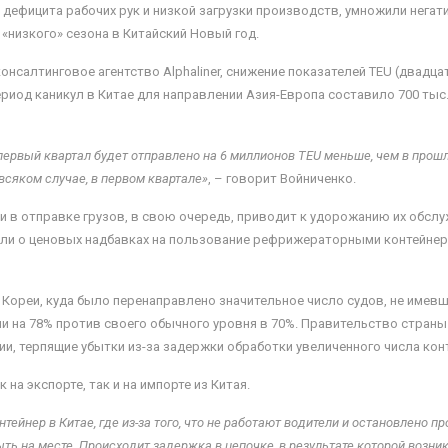
 дефицита рабочих рук и низкой загрузки производств, умножили нега
«низкого» сезона в Китайский Новый год.
 консалтинговое агентство Alphaliner, снижение показателей TEU (два
ериод каникул в Китае для направлении Азия-Европа составило 700 тыс.
первый квартал будет отправлено на 6 миллионов
TEU
меньше, чем в прошло
 всяком случае, в первом квартале»
, – говорит Войниченко.
и в отправке грузов, в свою очередь, приводит к удорожанию их обсл
вили о ценовых надбавках на пользование рефрижераторными контейне
Кореи, куда было перенаправлено значительное число судов, не имевш
и на 78% против своего обычного уровня в 70%. Правительство стран
и, терпящие убытки из-за задержки обработки увеличенного числа конт
на экспорте, так и на импорте из Китая.
ейнер в Китае, где из-за того, что не работают водители и остановлено пр
быть на месте. Происходит задержка в цепочке, в результате которой возн