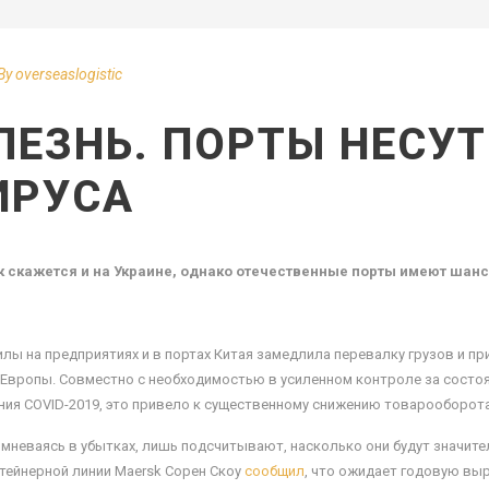
By
overseaslogistic
ЕЗНЬ. ПОРТЫ НЕСУТ
ИРУСА
скажется и на Украине, однако отечественные порты имеют шанс 
илы на предприятиях и в портах Китая замедлила перевалку грузов и п
 Европы. Совместно с необходимостью в усиленном контроле за состо
ия COVID-2019, это привело к существенному снижению товарооборот
сомневаясь в убытках, лишь подсчитывают, насколько они будут значи
тейнерной линии Maersk Сорен Скоу
сообщил
, что ожидает годовую вы