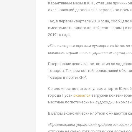
Карантинные меры в КНР, ставшие причинной
оказывающий давление на отрасль во время 
Так, в первом квартале 2019 года, сообщало
вместимость одного контейнера – прим.) в п
2019-го года.
«По некоторым оценкам суммарно из Китая за 
снижение отразится и на украинских портах, во
Прерывание цепочек поставок из-за задержк
товаров. Так, ряд контейнерных линий объя
товары в порты КНР.
Со сложностями столкнулись и порты Южной 
города Пусан
оказался
загружен контейнерам
местные логистические и судоходные компани
В целом экономические потери ожидаются как 
«Предположим, украинский трейдер заказал конт
отгружен на судно, хотя по плану уже должен 