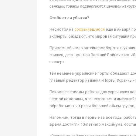
санкции, товары подвергаются ценовой накрут
Отобьют ли убытки?
Несмотря на
сохранявшуюся
еще в января по
эксперты ожидают, что мировая ситуация при
Прирост объема контейнерооборота в украинс
снижен, дает прогноз Василий Войниченко.
«В
эксперт.
Тем не менее, украинские порты обладают до
главный редактор издания «Порты Украины» 
Пиковые периоды работы для украинских по
первой половины, что позволяет и имеющийс
обрабатывать в разы больший объем грузов,
Напомним, тогда в первые за все годы работ
время достигли 10-летнего максимума, состав
«Возможно, сейчас грузопотоки будут сжаты, но