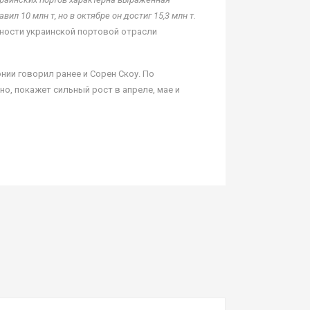
л 10 млн т, но в октябре он достиг 15,3 млн т.
жности украинской портовой отрасли
ии говорил ранее и Сорен Скоу. По
но, покажет сильный рост в апреле, мае и