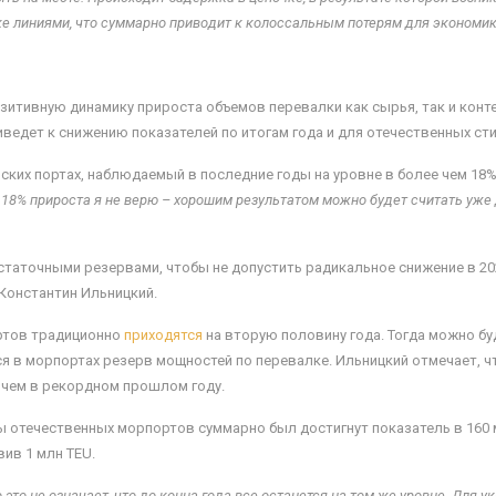
ке линиями, что суммарно приводит к колоссальным потерям для экономик
зитивную динамику прироста объемов перевалки как сырья, так и конте
ведет к снижению показателей по итогам года и для отечественных ст
ких портах, наблюдаемый в последние годы на уровне в более чем 18%,
 18% прироста я не верю – хорошим результатом можно будет считать уже 
статочными резервами, чтобы не допустить радикальное снижение в 202
Константин Ильницкий.
ртов традиционно
приходятся
на вторую половину года. Тогда можно б
я в морпортах резерв мощностей по перевалке. Ильницкий отмечает, 
 чем в рекордном прошлом году.
ы отечественных морпортов суммарно был достигнут показатель в 160 
ив 1 млн TEU.
 это не означает, что до конца года все останется на том же уровне. Для