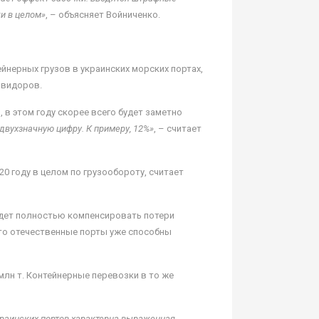
и в целом»
, – объясняет Войниченко.
йнерных грузов в украинских морских портах,
ивидоров.
 в этом году скорее всего будет заметно
двухзначную цифру. К примеру, 12%»
, – считает
0 году в целом по грузообороту, считает
удет полностью компенсировать потери
что отечественные порты уже способны
млн т. Контейнерные перевозки в то же
 украинских портов характерна выраженная