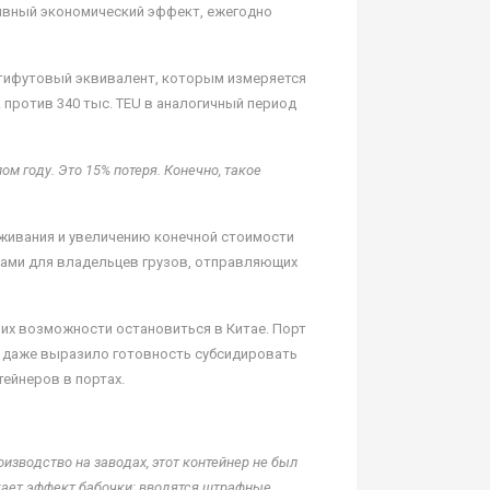
тивный экономический эффект, ежегодно
дцатифутовый эквивалент, которым измеряется
 против 340 тыс. TEU в аналогичный период
м году. Это 15% потеря. Конечно, такое
уживания и увеличению конечной стоимости
рами для владельцев грузов, отправляющих
их возможности остановиться в Китае. Порт
ы даже выразило готовность субсидировать
ейнеров в портах.
оизводство на заводах, этот контейнер не был
икает эффект бабочки: вводятся штрафные