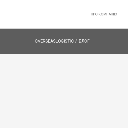
ПРО КОМПАНІЮ
OVERSEASLOGISTIC
/
БЛОГ
November 3, 2022
ГЛИБОКОВОДНИЙ
КОНТЕЙНЕРНИЙ ТЕРМІНАЛ У
ГДАНСЬКУ ЗДІЙСНЮЄ
РЕБРЕДИНГ
Глибоководний контейнерний термінал у
польському Гданську, відомий усім як DCT