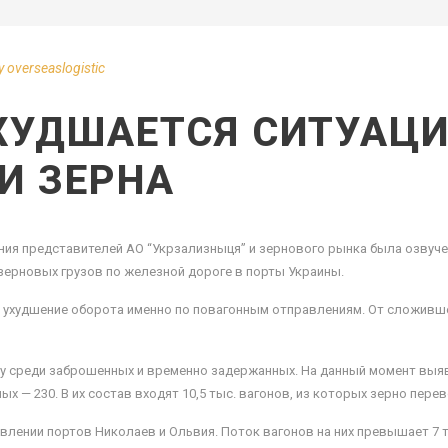
y
overseaslogistic
ХУДШАЕТСЯ СИТУАЦИ
И ЗЕРНА
ия представителей АО “Укрзализныця” и зернового рынка была озвуче
зерновых грузов по железной дороге в порты Украины.
 ухудшение оборота именно по повагонным отправлениям. От сложивше
у среди заброшенных и временно задержанных. На данный момент выя
 — 230. В их состав входят 10,5 тыс. вагонов, из которых зерно перев
влении портов Николаев и Ольвия. Поток вагонов на них превышает 7 т