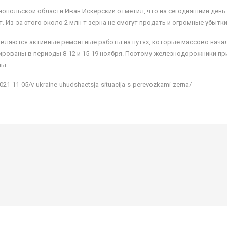
нопольской области Иван Искерский отметил, что на сегодняшний день
/т. Из-за этого около 2 млн т зерна не смогут продать и огромные убы
являются активные ремонтные работы на путях, которые массово начал
нированы в периоды 8-12 и 15-19 ноября. Поэтому железнодорожники п
ны.
2021-11-05/v-ukraine-uhudshaetsja-situacija-s-perevozkami-zerna/