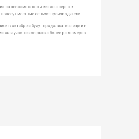
 из-за невозможности вывоза зерна в
тки понесут местные сельхозпроизводители.
ись в октябре и будут продолжаться еще и в
ризвали участников рынка более равномерно